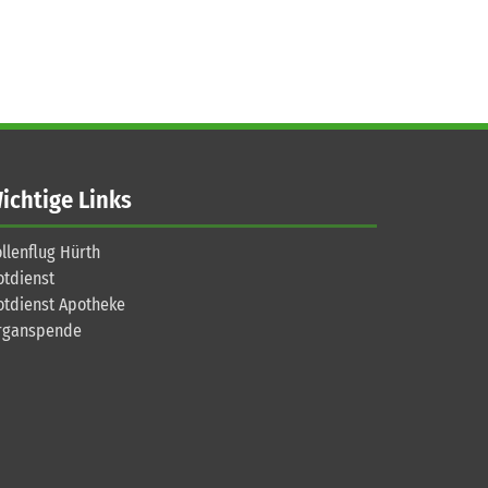
ichtige Links
llenflug Hürth
otdienst
otdienst Apotheke
rganspende