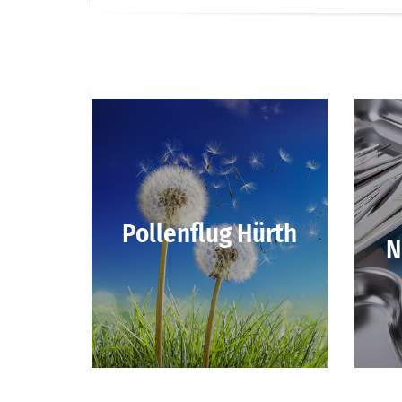
Pollenflug Hürth
N